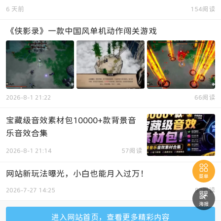
6 天前
154阅读
《侠影录》一款中国风单机动作闯关游戏
2026-8-1 21:22
66阅读
宝藏级音效素材包10000+款背景音
乐音效合集
2026-8-1 21:14
57阅读

网站新玩法曝光，小白也能月入过万！
菜单
2026-7-27 14:25
83阅读

海报
进入网站首页，查看更多精彩内容