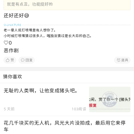
就是有点丑，功能挺好的
还好还好😅
老一辈人说打喷嚏是有人想你了。
小时候打喷嚏猜过很多人，唯独没猜过是长大后的自己。
♡
0
恶作剧

赞

回复

道具
猜你喜欢
无耻的人类啊，让他变成猪头吧。
5 天前
103阅读
花几千块买的无人机，风光大片没拍成，最后用它来停
车