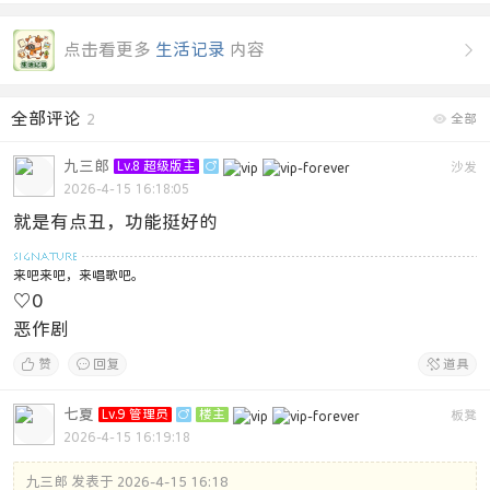
点击看更多
生活记录
内容

全部评论
2

全部
九三郎
Lv.8 超级版主

沙发
2026-4-15 16:18:05
就是有点丑，功能挺好的
来吧来吧，来唱歌吧。
♡
0
恶作剧

赞

回复

道具
七夏
Lv.9 管理员

楼主
板凳
2026-4-15 16:19:18
九三郎 发表于 2026-4-15 16:18