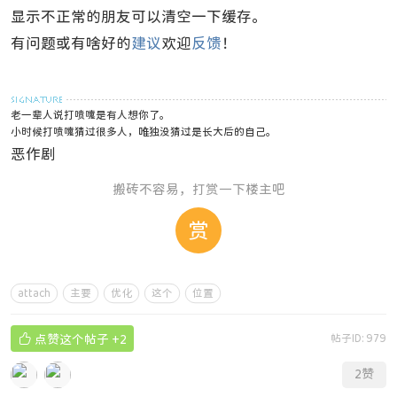
显示不正常的朋友可以清空一下缓存。
有问题或有啥好的
建议
欢迎
反馈
！
老一辈人说打喷嚏是有人想你了。
小时候打喷嚏猜过很多人，唯独没猜过是长大后的自己。
恶作剧
搬砖不容易，打赏一下楼主吧
赏
attach
主要
优化
这个
位置

点赞这个帖子
+2
帖子ID: 979
2
赞