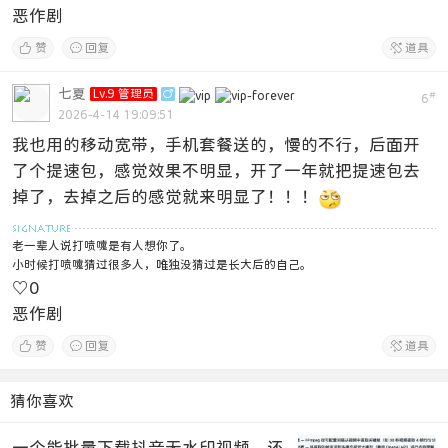
恶作剧

赞

回复

道具
七夏
Lv.9 管理员

#
6
2026-4-14 19:09:51
我也用的移动宽带，手机套餐送的，慢的不行，后面开
了个提速包，感觉效果不明显，开了一年就把提速包去
掉了，去掉之后的感觉就来明显了！！！
老一辈人说打喷嚏是有人想你了。
小时候打喷嚏猜过很多人，唯独没猜过是长大后的自己。
♡
0
恶作剧

赞

回复

道具
猜你喜欢
一个能批量下载抖音无水印视频、还