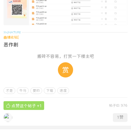
曲靖论坛[
恶作剧
搬砖不容易，打赏一下楼主吧
赏
才是
牛马
要的
下载
速度

点赞这个帖子
+1
帖子ID: 976
1
赞