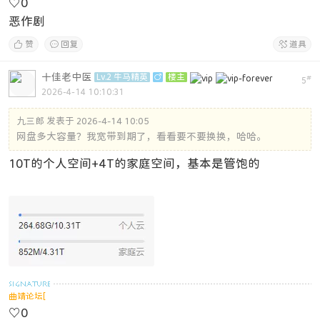
♡
0
恶作剧

赞

回复

道具
十佳老中医
Lv.2 牛马精英

楼主
#
5
2026-4-14 10:10:31
九三郎 发表于 2026-4-14 10:05
网盘多大容量？我宽带到期了，看看要不要换换，哈哈。
10T的个人空间+4T的家庭空间，基本是管饱的
曲靖论坛[
♡
0