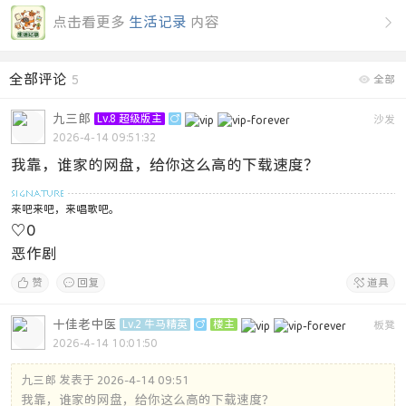
点击看更多
生活记录
内容

全部评论
5

全部
九三郎
Lv.8 超级版主

沙发
2026-4-14 09:51:32
我靠，谁家的网盘，给你这么高的下载速度？
来吧来吧，来唱歌吧。
♡
0
恶作剧

赞

回复

道具
十佳老中医
Lv.2 牛马精英

楼主
板凳
2026-4-14 10:01:50
九三郎 发表于 2026-4-14 09:51
我靠，谁家的网盘，给你这么高的下载速度？