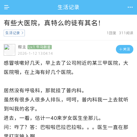

生活记录

有些大医院，真特么的徒有其名！
生活记录

1回复 311阅读
帮主
Lv.1 牛马新星

关注
2026-1-12 13:04:14
感冒咳嗽好几天，早上去了公司附近的某三甲医院，大
医院哦，在上海有好几个医院。
居然没有呼吸科，那就挂了普内科。
虽然有很多人很多人排队，呵呵，普内科我一上去就听
到叫我的名字。
进去，一看，估计一40来岁女医生坐那儿。
问：咋了？答：巴啦啦巴拉巴拉啦。。。医生一直在那
里打字输入啊，