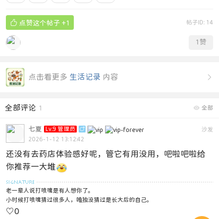

点赞这个帖子
+1
帖子ID: 14
1
赞
点击看更多
生活记录
内容

全部评论
1

全部
七夏
Lv.9 管理员

沙发
2026-1-12 13:12:42
还没有去药店体验感好呢，管它有用没用，吧啦吧啦给
你推荐一大堆
老一辈人说打喷嚏是有人想你了。
小时候打喷嚏猜过很多人，唯独没猜过是长大后的自己。
♡
0