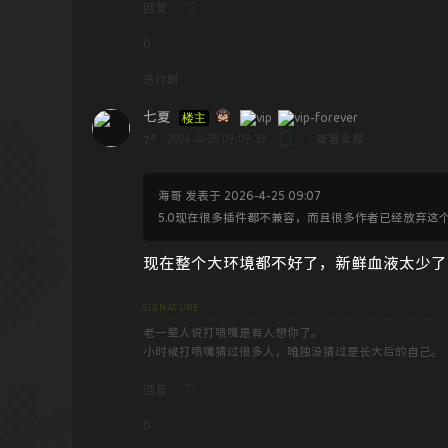
回复
♡
0
恶作剧
七夏
楼主
#
2026-4-25 09:09:39
|
查看全部
7
海哥 发表于 2026-4-25 09:07
5.0现在很多插件都不兼容，而且很多作者已经放弃这个
现在整个大环境都不好了，新鲜血液太少了
老一辈人说打喷嚏是有人想你了。
小时候打喷嚏猜过很多人，唯独没猜过是长大后的自己。
回复
♡
0