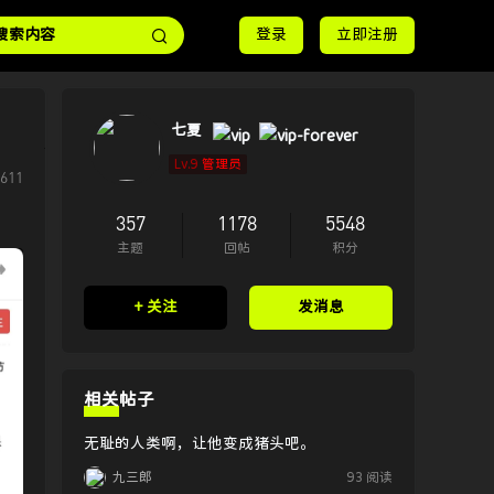
登录
立即注册
七夏
Lv.9
管理员
611
357
1178
5548
主题
回帖
积分
+ 关注
发消息
相关帖子
无耻的人类啊，让他变成猪头吧。
九三郎
93 阅读