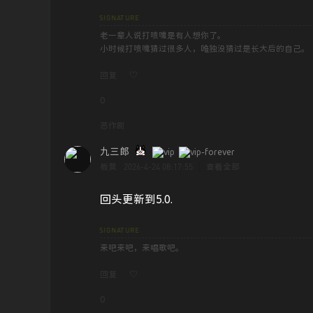
老一辈人说打喷嚏是有人想你了。
小时候打喷嚏猜过很多人，唯独没猜过是长大后的自己。
回复
♡
0
恶作剧
九三郎
2026-4-24 08:17:55
板凳
|
查看全部
回头更新到5.0.
来吧来吧，来唱歌吧。
回复
♡
0