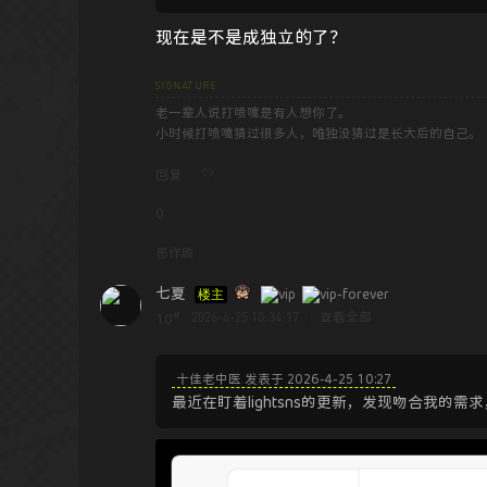
现在是不是成独立的了？
老一辈人说打喷嚏是有人想你了。
小时候打喷嚏猜过很多人，唯独没猜过是长大后的自己。
回复
♡
0
恶作剧
七夏
楼主
#
2026-4-25 10:34:17
|
查看全部
10
十佳老中医 发表于 2026-4-25 10:27
最近在盯着lightsns的更新，发现吻合我的需