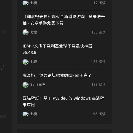
七夏
117 阅读
《翻滚吧天神》爆火全新塔防游戏 - 登录送千
抽 - 安卓手游免费下载
举报
七夏
135 阅读
IDM中文版下载利器全球下载最快神器
v6.43.6
七夏
129 阅读
我滴妈，你的论坛把我的token干完了
SanS三石
138 阅读
匠猫壁纸：基于 PySide6 的 Windows 高清壁
纸应用
七夏
96 阅读
举报