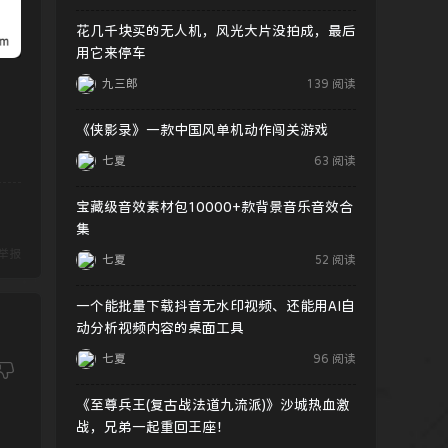
花几千块买的无人机，风光大片没拍成，最后
用它来停车
九三郎
139 阅读
《侠影录》一款中国风单机动作闯关游戏
七夏
63 阅读
宝藏级音效素材包10000+款背景音乐音效合
集
举报
七夏
52 阅读
一个能批量下载抖音无水印视频、还能用AI自
动分析视频内容的桌面工具
七夏
96 阅读
《至尊兵王(复古战法道九流派)》沙城热血激
战，兄弟一起重回王座！