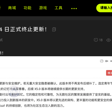
源
商城
功能
游戏
工具
 月 4 日正式终止更新！
18
式
更新！