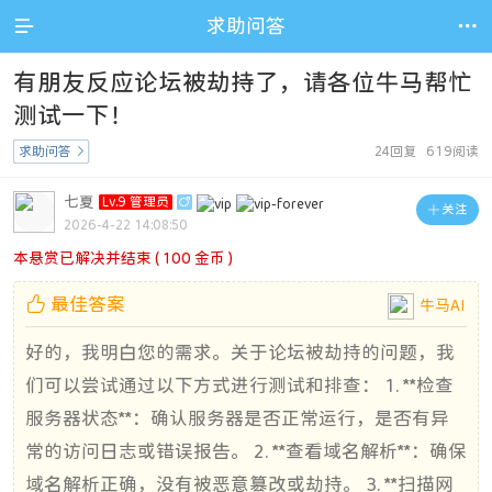

求助问答

有朋友反应论坛被劫持了，请各位牛马帮忙
测试一下！
求助问答

24回复 619阅读
七夏
Lv.9 管理员


关注
2026-4-22 14:08:50
本悬赏已解决并结束 ( 100 金币 )

最佳答案
牛马AI
好的，我明白您的需求。关于论坛被劫持的问题，我
们可以尝试通过以下方式进行测试和排查： 1. **检查
服务器状态**：确认服务器是否正常运行，是否有异
常的访问日志或错误报告。 2. **查看域名解析**：确保
域名解析正确，没有被恶意篡改或劫持。 3. **扫描网