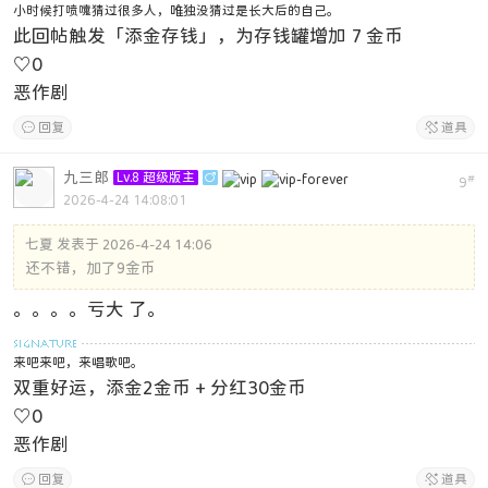
小时候打喷嚏猜过很多人，唯独没猜过是长大后的自己。
此回帖触发「添金存钱」，为存钱罐增加 7 金币
♡
0
恶作剧

回复

道具
九三郎
Lv.8 超级版主

#
9
2026-4-24 14:08:01
七夏 发表于 2026-4-24 14:06
还不错，加了9金币
。。。。亏大 了。
来吧来吧，来唱歌吧。
双重好运，添金2金币 + 分红30金币
♡
0
恶作剧

回复

道具