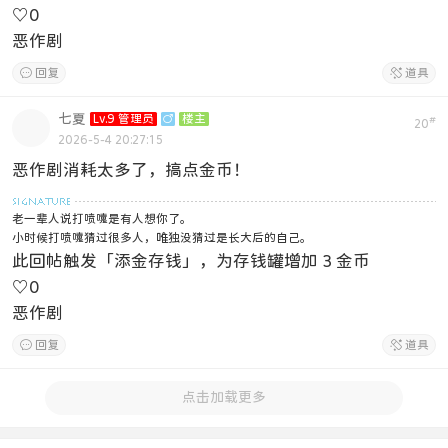
♡
0
恶作剧

回复

道具
七夏
Lv.9 管理员

楼主
#
20
2026-5-4 20:27:15
恶作剧消耗太多了，搞点金币！
老一辈人说打喷嚏是有人想你了。
小时候打喷嚏猜过很多人，唯独没猜过是长大后的自己。
此回帖触发「添金存钱」，为存钱罐增加 3 金币
♡
0
恶作剧

回复

道具
点击加载更多