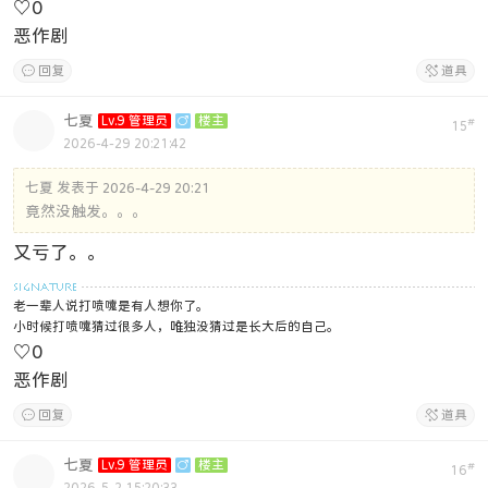
♡
0
恶作剧

回复

道具
七夏
Lv.9 管理员

楼主
#
15
2026-4-29 20:21:42
七夏 发表于 2026-4-29 20:21
竟然没触发。。。
又亏了。。
老一辈人说打喷嚏是有人想你了。
小时候打喷嚏猜过很多人，唯独没猜过是长大后的自己。
♡
0
恶作剧

回复

道具
七夏
Lv.9 管理员

楼主
#
16