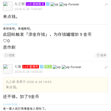
九三郎
Lv.8 超级版主

#
7
2026-4-24 14:05:46
来点钱。
来吧来吧，来唱歌吧。
此回帖触发「添金存钱」，为存钱罐增加 9 金币
♡
0
恶作剧

回复

道具
七夏
Lv.9 管理员

楼主
#
8
2026-4-24 14:06:30
九三郎 发表于 2026-4-24 14:05
来点钱。
还不错，加了9金币
老一辈人说打喷嚏是有人想你了。