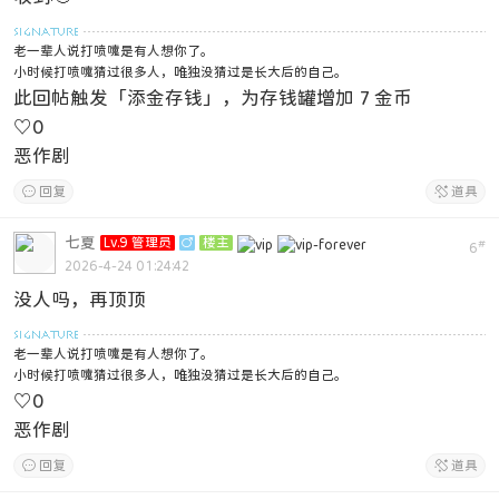
老一辈人说打喷嚏是有人想你了。
小时候打喷嚏猜过很多人，唯独没猜过是长大后的自己。
此回帖触发「添金存钱」，为存钱罐增加 7 金币
♡
0
恶作剧

回复

道具
七夏
Lv.9 管理员

楼主
#
6
2026-4-24 01:24:42
没人吗，再顶顶
老一辈人说打喷嚏是有人想你了。
小时候打喷嚏猜过很多人，唯独没猜过是长大后的自己。
♡
0
恶作剧

回复

道具