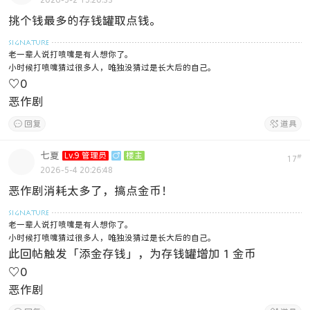
2026-5-2 15:20:33
挑个钱最多的存钱罐取点钱。
老一辈人说打喷嚏是有人想你了。
小时候打喷嚏猜过很多人，唯独没猜过是长大后的自己。
♡
0
恶作剧

回复

道具
七夏
Lv.9 管理员

楼主
#
17
2026-5-4 20:26:48
恶作剧消耗太多了，搞点金币！
老一辈人说打喷嚏是有人想你了。
小时候打喷嚏猜过很多人，唯独没猜过是长大后的自己。
此回帖触发「添金存钱」，为存钱罐增加 1 金币
♡
0
恶作剧