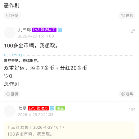
恶作剧

回复

道具
九三郎
Lv.8 超级版主

#
12
2026-4-29 16:17:00
100多金币啊，我想取。
来吧来吧，来唱歌吧。
双重好运，添金7金币 + 分红26金币
♡
0
恶作剧

回复

道具
七夏
Lv.9 管理员

楼主
#
13
2026-4-29 20:21:05
九三郎 发表于 2026-4-29 16:17
100多金币啊，我想取。