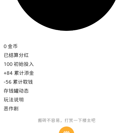
0
金币
已结算分红
100
初始投入
+84
累计添金
-56
累计取钱
存钱罐动态
玩法说明
恶作剧
搬砖不容易，打赏一下楼主吧