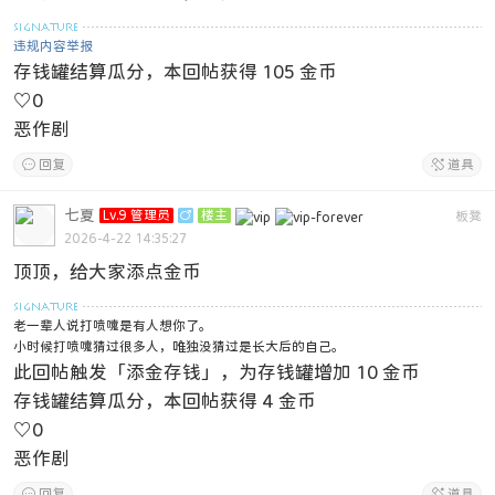
违规内容举报
存钱罐结算瓜分，本回帖获得 105 金币
♡
0
恶作剧

回复

道具
七夏
Lv.9 管理员

楼主
板凳
2026-4-22 14:35:27
顶顶，给大家添点金币
老一辈人说打喷嚏是有人想你了。
小时候打喷嚏猜过很多人，唯独没猜过是长大后的自己。
此回帖触发「添金存钱」，为存钱罐增加 10 金币
存钱罐结算瓜分，本回帖获得 4 金币
♡
0
恶作剧

回复

道具