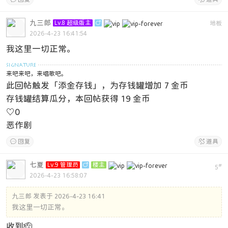
九三郎
Lv.8 超级版主

地板
2026-4-23 16:41:54
我这里一切正常。
来吧来吧，来唱歌吧。
此回帖触发「添金存钱」，为存钱罐增加 7 金币
存钱罐结算瓜分，本回帖获得 19 金币
♡
0
恶作剧

回复

道具
七夏
Lv.9 管理员

楼主
#
5
2026-4-23 16:58:07
九三郎 发表于 2026-4-23 16:41
我这里一切正常。
收到🫡