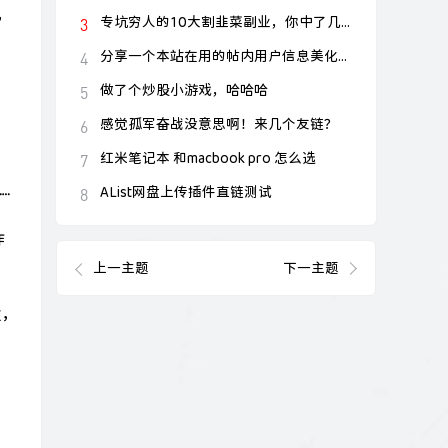
儿
专坑穷人的10大割韭菜副业，你中了几个？
分享一个本站在用的帖内用户信息美化代码
做了个炒股小游戏，哈哈哈
感觉孤军奋战没意思啊！来几个友链？
红米笔记本 和macbook pro 怎么选
…
AList网盘上传插件直链测试
蚱
上一主题
下一主题
次，