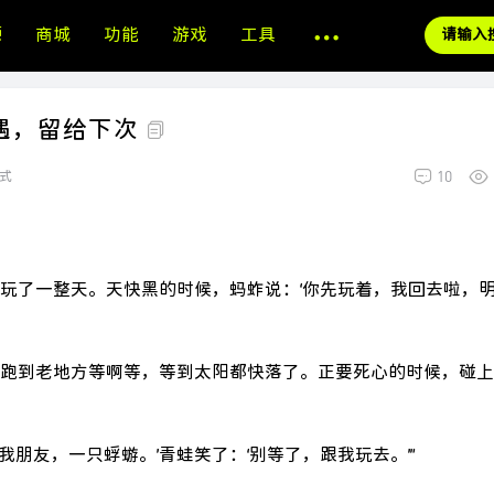
源
商城
功能
游戏
工具
相遇，留给下次
10
式
快玩了一整天。天快黑的时候，蚂蚱说：‘你先玩着，我回去啦，
蚱跑到老地方等啊等，等到太阳都快落了。正要死心的时候，碰
等我朋友，一只蜉蝣。’青蛙笑了：‘别等了，跟我玩去。’”