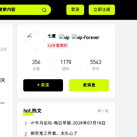
登录
立即注册
七夏
Lv.9
管理员
328
356
1178
5543
主题
回帖
积分
明天
+ 关注
发消息
上一
hot.热文
换一批
🌱牛马论坛-每日早报-2026年07月16日
新穷鬼三件套，太扎心了