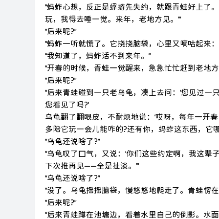
“蚂蚱心想，反正是蜉蝣先失约，就跟青蛙好上了
玩，我得去睡一觉。来年，老地方见。’”
“后来呢?”
“蚂蚱一听就慌了。它挠挠脑袋，心里又嘀咕起来：来
“我知道了，蚂蚱活不到来年。”
“开春的时候，青蛙一觉醒来，急急忙忙赶到老地
“后来呢?”
“后来青蛙碰到一只老乌龟，凑上去问：‘您见过一
您看见了吗?’
乌龟翻了翻眼皮，不耐烦地说：‘哎呀，每年一开
多陪它玩一会儿能咋的?还有你，蚂蚱这东西，它哪
“乌龟还说啥了?”
“乌龟叹了口气，又说：‘你们这些约定啊，我这
下次推再见——全是扯淡。’”
“乌龟还说啥了?”
“没了。乌龟摇摇脑袋，慢悠悠地爬走了。青蛙愣在
“后来呢?”
“后来青蛙蹲在池塘边，看着水里自己的倒影。水