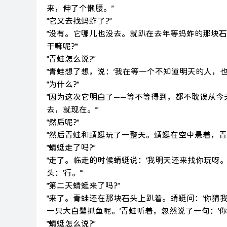
来，伸了个懒腰。”
“它又去找蚂蚱了?”
“没有。它哪儿也没去。就趴在去年等蚂蚱的那块
干嘛呢?’”
“青蛙怎么说?”
“青蛙想了想，说：‘我在等一个不知道明天的人，也
“为什么?”
“因为这次它明白了——等不等得到，都不耽误从今
去，就现在。’”
“然后呢?”
“然后青蛙和蜻蜓玩了一整天。蜻蜓在空中悬着，
“蜻蜓走了吗?”
“走了。临走的时候蜻蜓说：‘我明天还来找你玩呀
头：‘行。’”
“第二天蜻蜓来了吗?”
“来了。青蛙还在那块石头上趴着。蜻蜓问：‘你猜我
一只大白鹭抓鱼呢。’青蛙听着，忽然说了一句：‘你知
“蜻蜓怎么说?”