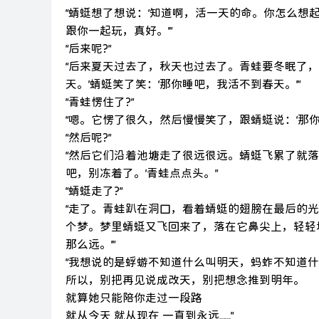
“蜻蜓想了想说：‘知道啊，活一天的命。你怎么想起
跟你一起玩，真好。’”
“后来呢?”
“后来夏天过去了，秋天也过去了。青蛙要冬眠了，它
天。’蜻蜓笑了笑：‘那你睡吧，我活不到春天。’”
“青蛙愣住了?”
“嗯。它愣了很久，然后慢慢笑了，跟蜻蜓说：‘那你
“然后呢?”
“然后它们沿着池塘走了很远很远。蜻蜓飞累了就
吧，别冻着了。’青蛙点点头。”
“蜻蜓走了?”
“走了。青蛙趴在洞口，看着蜻蜓的翅膀在最后的
个梦。梦里蜻蜓又飞回来了，落在它鼻尖上，轻轻
那么远。’”
“我想说的是蜉蝣不知道什么叫明天，蚂蚱不知道
所以，别把再见说成改天，别把想念推到明年。
就算她只能陪你走过一段路
就从今天 就从现在 一直到永远……”