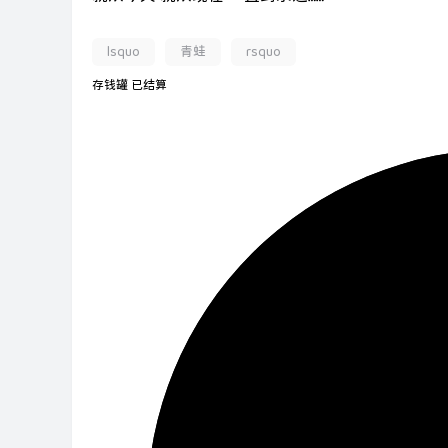
lsquo
青蛙
rsquo
存钱罐
已结算