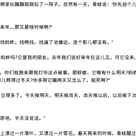
。俩家伙蹦蹦跳跳玩了一阵子。忽然有一天，青蛙说：‘你先自个
年……那又是啥时候啊?”
方找蚂蚱。找啊找，找遍了池塘边，连个影儿都没有。”
只蚂蚱吗?它是我的朋友。去年我们说好来年在这儿见，可它没来…
春，你们就跑来跟我打听这点破事。那蜉蝣，它哪有什么明天?蚂
儿熬得过冬天?你多陪它蹦两天又怎么了，能死啊?’”
辈子见得多了。今天推明天，明天推改天，改天推以后，以后推下
原地，半天没说话。”
面上漂过一片落叶，又漂过一片雪花。春天再来的时候，青蛙醒过