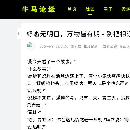
首页
社区
圈子
资
蜉蝣无明日，万物皆有期 - 别把
2026-4-21 22:31:57
发表在
生活记录
|
查看全部
阅读模
“我今天看了一个故事。”
“什么故事?”
“蜉蝣和蚂蚱在池塘边遇上了，两个小家伙痛痛快
见。’蜉蝣挠挠头，心里嘀咕：明天……是个啥东西?”
“后来呢?”
“蚂蚱不知道，蜉蝣的命，只有一天。第二天，蚂
只青蛙。”
“青蛙?”
“嗯。青蛙问：‘你在这儿傻站着干嘛呢?’蚂蚱说：‘
“然后呢?”