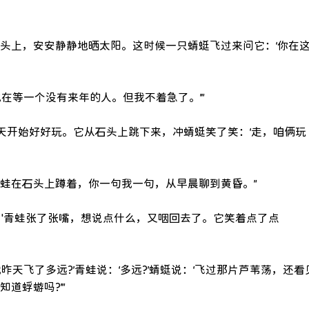
石头上，安安静静地晒太阳。这时候一只蜻蜓飞过来问它：‘你在
在等一个没有来年的人。但我不着急了。’”
天开始好好玩。它从石头上跳下来，冲蜻蜓笑了笑：‘走，咱俩玩
青蛙在石头上蹲着，你一句我一句，从早晨聊到黄昏。”
。'青蛙张了张嘴，想说点什么，又咽回去了。它笑着点了点
昨天飞了多远?’青蛙说：‘多远?’蜻蜓说：‘飞过那片芦苇荡，还看
道蜉蝣吗?’”