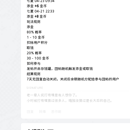
七夏
04-23 09:34
添金
+6
金币
七夏
04-21 22:33
添金
+8
金币
玩法规则
添金
80% 概率
1 - 10 金币
扣除用户积分
取钱
20% 概率
30 - 100 金币
如何参与
发帖开启存钱罐，回帖随机触发添金或取钱
结算规则
7天无回复自动关闭，关闭后余额随机分配给参与回帖的用户
老一辈人说打喷嚏是有人想你了。
小时候打喷嚏猜过很多人，唯独没猜过是长大后的自己。
回复
转播
恶作剧