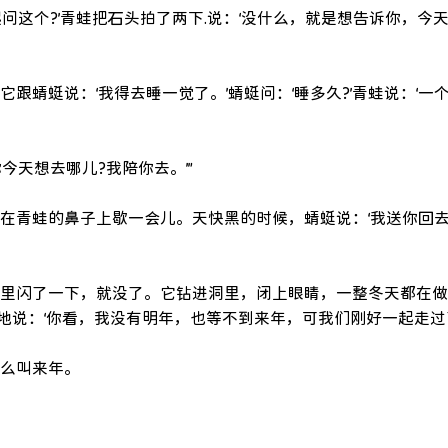
问这个?’青蛙把石头拍了两下.说：‘没什么，就是想告诉你，今
跟蜻蜓说：‘我得去睡一觉了。’蜻蜓问：‘睡多久?’青蛙说：‘一
今天想去哪儿?我陪你去。’”
落在青蛙的鼻子上歇一会儿。天快黑的时候，蜻蜓说：‘我送你回
光里闪了一下，就没了。它钻进洞里，闭上眼睛，一整冬天都在
地说：‘你看，我没有明年，也等不到来年，可我们刚好一起走过
什么叫来年。