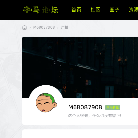
首页
社区
圈子
资
›
M68087908
›
广播
牛
马
论
坛
M68087908
牛马新星
这个人很懒，什么也没有留下!