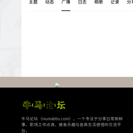
主题
动态
广播
日志
相册
记录
分
牛马论坛（niumabbs.com），一个专注于分享日常新鲜
事、职场工作点滴、摸鱼乐趣与各类生活感悟的交流平
台。